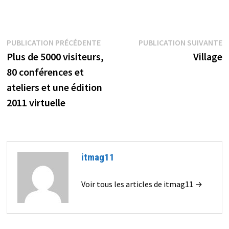
Navigation
Publication
P
PUBLICATION PRÉCÉDENTE
PUBLICATION SUIVANTE
précédente :
s
Plus de 5000 visiteurs,
Village
de
80 conférences et
l’article
ateliers et une édition
2011 virtuelle
itmag11
Voir tous les articles de itmag11 →