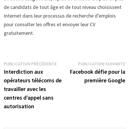
de candidats de tout âge et de tout niveau choisissent
Internet dans leur processus de recherche d’emplois
pour consulter les offres et envoyer leur CV
gratuitement.
Navigation
Publication
P
PUBLICATION PRÉCÉDENTE
PUBLICATION SUIVANTE
précédente :
s
Interdiction aux
Facebook défie pour la
de
opérateurs télécoms de
première Google
l’article
travailler avec les
centres d’appel sans
autorisation