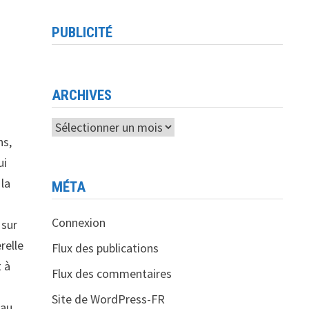
PUBLICITÉ
ARCHIVES
Archives
ns,
ui
 la
MÉTA
Connexion
 sur
relle
Flux des publications
t à
Flux des commentaires
Site de WordPress-FR
 au