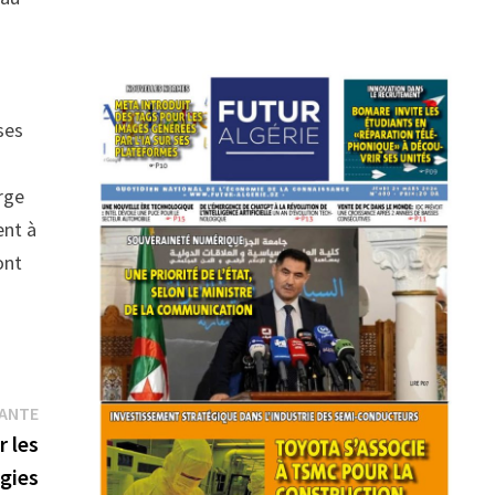
ses
rge
ent à
ont
Publication
VANTE
suivante :
r les
gies