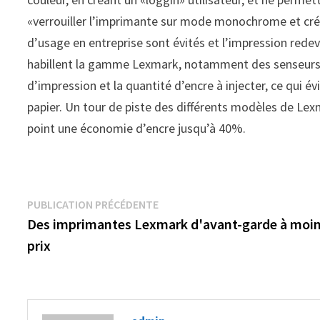
«verrouiller l’imprimante sur mode monochrome et créer
d’usage en entreprise sont évités et l’impression red
habillent la gamme Lexmark, notamment des senseurs 
d’impression et la quantité d’encre à injecter, ce qui é
papier. Un tour de piste des différents modèles de Lexm
point une économie d’encre jusqu’à 40%.
Navigation
Publication
PUBLICATION PRÉCÉDENTE
précédente :
Des imprimantes Lexmark d'avant-garde à moi
de
prix
l’article