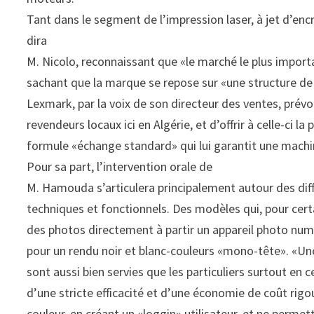
Tant dans le segment de l’impression laser, à jet d’enc
dira
M. Nicolo, reconnaissant que «le marché le plus import
sachant que la marque se repose sur «une structure de pr
Lexmark, par la voix de son directeur des ventes, prévoi
revendeurs locaux ici en Algérie, et d’offrir à celle-ci 
formule «échange standard» qui lui garantit une machin
Pour sa part, l’intervention orale de
M. Hamouda s’articulera principalement autour des dif
techniques et fonctionnels. Des modèles qui, pour cer
des photos directement à partir un appareil photo numé
pour un rendu noir et blanc-couleurs «mono-tête». «Un
sont aussi bien servies que les particuliers surtout en 
d’une stricte efficacité et d’une économie de coût rig
couleur, en créant un «loggin» utilisateur, et ne perm