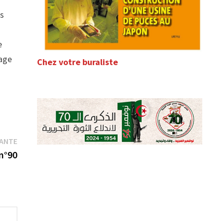
us
s
e
rage
Chez votre buraliste
Publication
VANTE
suivante :
n°90