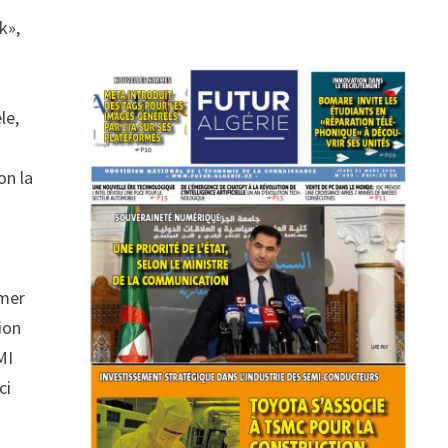
k»,
le,
on la
imer
ion
MI
ci