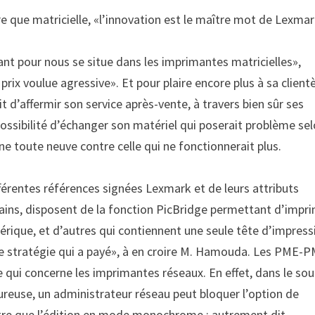
re que matricielle, «l’innovation est le maître mot de Lexmar
ant pour nous se situe dans les imprimantes matricielles»,
ix voulue agressive». Et pour plaire encore plus à sa clientè
t d’affermir son service après-vente, à travers bien sûr ses
la possibilité d’échanger son matériel qui poserait problème sel
e toute neuve contre celle qui ne fonctionnerait plus.
férentes références signées Lexmark et de leurs attributs
tains, disposent de la fonction PicBridge permettant d’impr
rique, et d’autres qui contiennent une seule tête d’impress
e stratégie qui a payé», à en croire M. Hamouda. Les PME-P
ce qui concerne les imprimantes réseaux. En effet, dans le sou
oureuse, un administrateur réseau peut bloquer l’option de
ettre que l’édition en mode monochrome ; autrement dit,