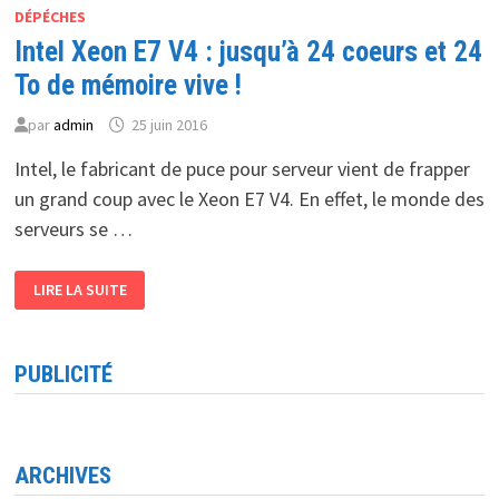
DE
DÉPÉCHES
PROCESSEURS
Intel Xeon E7 V4 : jusqu’à 24 coeurs et 24
ÉVOLUTIFS
XEON
10
To de mémoire vive !
NM
par
admin
25 juin 2016
Intel, le fabricant de puce pour serveur vient de frapper
un grand coup avec le Xeon E7 V4. En effet, le monde des
serveurs se …
INTEL
LIRE LA SUITE
XEON
E7
V4
:
JUSQU’À
PUBLICITÉ
24
COEURS
ET
24
TO
DE
MÉMOIRE
ARCHIVES
VIVE
!