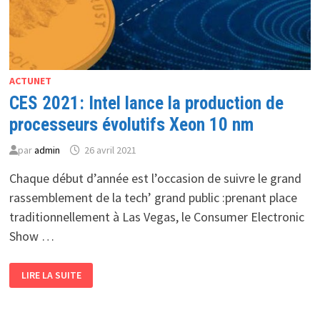
ACTUNET
CES 2021: Intel lance la production de
processeurs évolutifs Xeon 10 nm
par
admin
26 avril 2021
Chaque début d’année est l’occasion de suivre le grand
rassemblement de la tech’ grand public :prenant place
traditionnellement à Las Vegas, le Consumer Electronic
Show …
CES
LIRE LA SUITE
2021:
INTEL
LANCE
LA
PRODUCTION