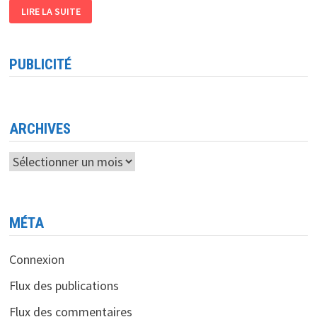
ALORS
LIRE LA SUITE
QUE
TOUT
LE
MONDE
ATTENDAIT
PUBLICITÉ
UNE
NOUVELLE
TABLETTE
MICROSOFT
GROS
BUZZ
POUR
ARCHIVES
LE
LANCEMENT
DE
Archives
WINDOWS
10
MÉTA
Connexion
Flux des publications
Flux des commentaires