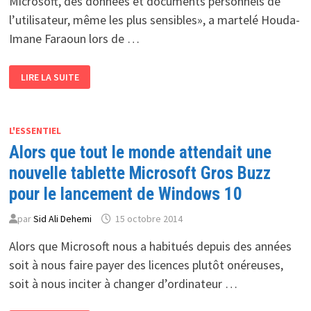
Microsoft, des données et documents personnels de
l’utilisateur, même les plus sensibles», a martelé Houda-
Imane Faraoun lors de …
IMANE-
LIRE LA SUITE
HOUDA
FARAOUN,
MINISTRE
DES
PTIC
AU
L'ESSENTIEL
FORUM
Alors que tout le monde attendait une
D’EL
MOUDJAHID
«L’INSTALLATION
nouvelle tablette Microsoft Gros Buzz
DE
WINDOWS
pour le lancement de Windows 10
10
EST
INTERDITE
par
Sid Ali Dehemi
15 octobre 2014
POUR
L’ADMINISTRATION»
Alors que Microsoft nous a habitués depuis des années
soit à nous faire payer des licences plutôt onéreuses,
soit à nous inciter à changer d’ordinateur …