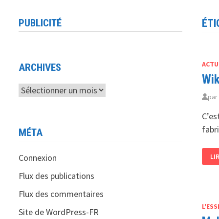
PUBLICITÉ
ÉTI
ACTU
ARCHIVES
Wik
Archives
pa
C’es
fabr
MÉTA
WI
Connexion
LI
ET
SA
SC
Flux des publications
UN
PA
Flux des commentaires
PO
LA
L'ESS
FA
Site de WordPress-FR
DE