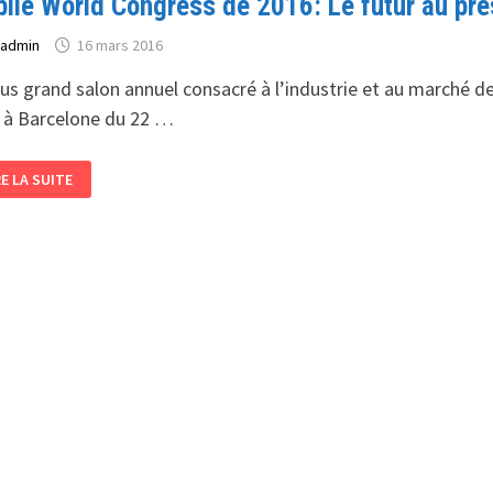
ile World Congress de 2016: Le futur au pré
ARTPHONE
GÉRIE
r
admin
16 mars 2016
lus grand salon annuel consacré à l’industrie et au marché de
 à Barcelone du 22 …
BILE
RE LA SUITE
RLD
NGRESS
16:
TUR
ÉSENT