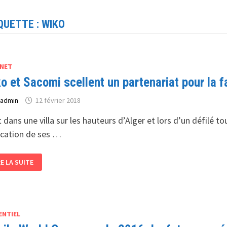
QUETTE :
WIKO
NET
o et Sacomi scellent un partenariat pour la 
r
admin
12 février 2018
t dans une villa sur les hauteurs d’Alger et lors d’un défilé 
ication de ses …
KO
RE LA SUITE
COMI
ELLENT
RTENARIAT
UR
ENTIEL
BRICATION