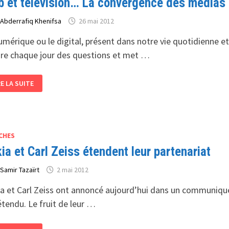
 et télévision… La convergence des médias a
DE
r
Abderrafiq Khenifsa
26 mai 2012
umérique ou le digital, présent dans notre vie quotidienne e
re chaque jour des questions et met …
B ET
RE LA SUITE
LÉVISION…
NVERGENCE
S
DIAS
NÉFICE
CHES
ÉDUCATION
ia et Carl Zeiss étendent leur partenariat
r
Samir Tazaïrt
2 mai 2012
a et Carl Zeiss ont annoncé aujourd’hui dans un communiqué 
étendu. Le fruit de leur …
KIA