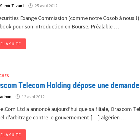
r
Samir Tazaïrt
25 avril 2012
ecurities Exange Commission (comme notre Cosob à nous !) v
book pour son introduction en Bourse. Préalable …
CEBOOK
RE LA SUITE
7
0
ILISATEURS
GÉRIENS
CHES
ENTÔT
scom Telecom Holding dépose une demande d’
LLIARD
VEAU
r
admin
12 avril 2012
NDIAL
elCom Ltd a annoncé aujourd’hui que sa filiale, Orascom Te
ciel d’arbitrage contre le gouvernement […] algérien …
ASCOM
RE LA SUITE
LECOM