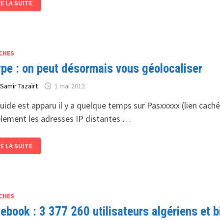
RE LA SUITE
RL
ISS
ENDENT
UR
RTENARIAT
CHES
pe : on peut désormais vous géolocaliser
r
Samir Tazaïrt
1 mai 2012
uide est apparu il y a quelque temps sur Pasxxxxx (lien cac
lement les adresses IP distantes …
YPE
RE LA SUITE
N
UT
SORMAIS
US
OLOCALISER
CHES
ebook : 3 377 260 utilisateurs algériens et b