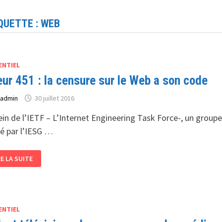
QUETTE :
WEB
ENTIEL
eur 451 : la censure sur le Web a son code
r
admin
30 juillet 2016
ein de l’IETF – L’Internet Engineering Task Force-, un groupe 
dé par l’IESG …
REUR
RE LA SUITE
1
NSURE
R
B
ENTIEL
N