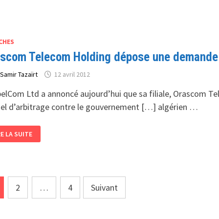
LDING
POSE
E
MANDE
ARBITRAGE
TERNATIONAL
CHES
scom Telecom Holding dépose une demande d'
r
Samir Tazaïrt
12 avril 2012
elCom Ltd a annoncé aujourd’hui que sa filiale, Orascom Te
ciel d’arbitrage contre le gouvernement […] algérien …
ASCOM
RE LA SUITE
LECOM
LDING
POSE
E
MANDE
ARBITRAGE
TERNATIONAL
gination
2
…
4
Suivant
s