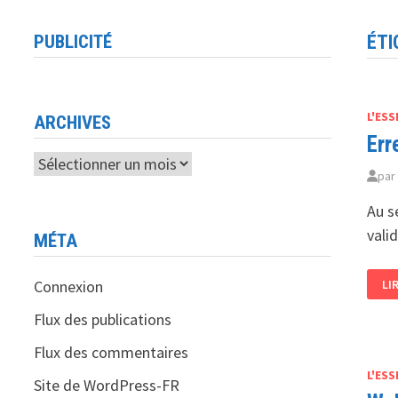
PUBLICITÉ
ÉTI
L'ESS
ARCHIVES
Err
Archives
pa
Au s
vali
MÉTA
ER
Connexion
LI
45
:
LA
Flux des publications
CE
SU
Flux des commentaires
LE
WE
L'ESS
A
Site de WordPress-FR
SO