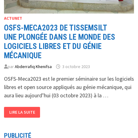
ACTUNET
OSFS-MECA2023 DE TISSEMSILT
UNE PLONGÉE DANS LE MONDE DES
LOGICIELS LIBRES ET DU GÉNIE
MÉCANIQUE
par
Abderrafiq Khenifsa
3 octobre 2023
OSFS-Meca2023 est le premier séminaire sur les logiciels
libres et open source appliqués au génie mécanique, qui
aura lieu aujourd’hui (03 octobre 2023) à la …
OSFS-
LIRE LA SUITE
MECA2023
DE
TISSEMSILT
UNE
PLONGÉE
PUBLICITÉ
DANS