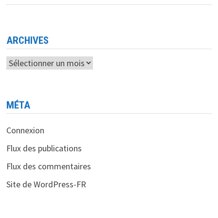
LE
MONDE
DES
LOGICIELS
LIBRES
ET
ARCHIVES
DU
GÉNIE
MÉCANIQUE
Archives
MÉTA
Connexion
Flux des publications
Flux des commentaires
Site de WordPress-FR