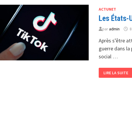
EUROPE
ACTUNET
Les États-U
par
admin
8
Après s’être at
guerre dans la 
social …
LES
LIRE LA SUITE
ÉTATS-
UNIS
POURRAIENT
BANNIR
TIKTOK