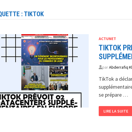
QUETTE :
TIKTOK
ACTUNET
TIKTOK PR
SUPPLÉME
par
Abderrafiq K
TikTok a déclar
supplémentaires
se prépare …
TIKTOK
LIRE LA SUITE
PRÉVOIT
02
DATACENTERS
SUPPLÉMENTAI
EN