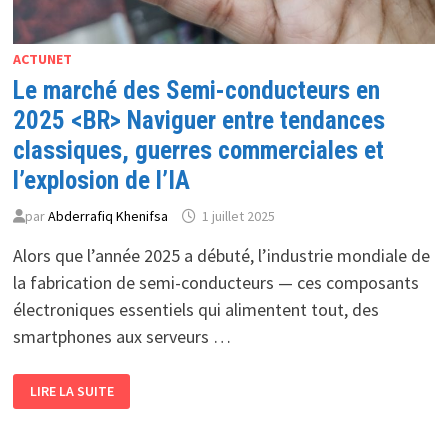
ACTUNET
Le marché des Semi-conducteurs en
2025 <BR> Naviguer entre tendances
classiques, guerres commerciales et
l’explosion de l’IA
par
Abderrafiq Khenifsa
1 juillet 2025
Alors que l’année 2025 a débuté, l’industrie mondiale de
la fabrication de semi-conducteurs — ces composants
électroniques essentiels qui alimentent tout, des
smartphones aux serveurs …
LE
LIRE LA SUITE
MARCHÉ
DES
SEMI-
CONDUCTEURS