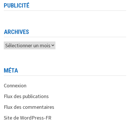
EN
PUBLICITÉ
2025
<BR>
NAVIGUER
ENTRE
TENDANCES
CLASSIQUES,
GUERRES
ARCHIVES
COMMERCIALES
ET
L’EXPLOSION
Archives
DE
L’IA
MÉTA
Connexion
Flux des publications
Flux des commentaires
Site de WordPress-FR