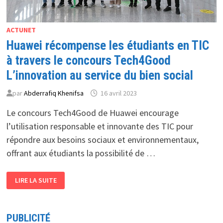
ACTUNET
Huawei récompense les étudiants en TIC
à travers le concours Tech4Good
L’innovation au service du bien social
par
Abderrafiq Khenifsa
16 avril 2023
Le concours Tech4Good de Huawei encourage
l’utilisation responsable et innovante des TIC pour
répondre aux besoins sociaux et environnementaux,
offrant aux étudiants la possibilité de …
HUAWEI
LIRE LA SUITE
RÉCOMPENSE
LES
ÉTUDIANTS
EN
TIC
PUBLICITÉ
À