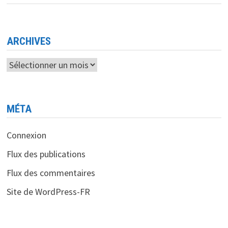
TRAVERS
LE
CONCOURS
TECH4GOOD
L’INNOVATION
AU
ARCHIVES
SERVICE
DU
BIEN
Archives
SOCIAL
MÉTA
Connexion
Flux des publications
Flux des commentaires
Site de WordPress-FR