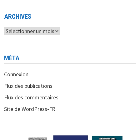
MAIS
S’INQUIÈTE
DE
L’IMPACT
ARCHIVES
DES
TARIFS
DOUANIERS
Archives
MÉTA
Connexion
Flux des publications
Flux des commentaires
Site de WordPress-FR