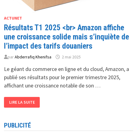
ACTUNET
Résultats T1 2025 <br> Amazon affiche
une croissance solide mais s’inquiète de
l’impact des tarifs douaniers
par
Abderrafiq Khenifsa
2 mai 2025
Le géant du commerce en ligne et du cloud, Amazon, a
publié ses résultats pour le premier trimestre 2025,
affichant une croissance notable de son …
RÉSULTATS
LIRE LA SUITE
T1
2025
<BR>
AMAZON
AFFICHE
PUBLICITÉ
UNE
CROISSANCE
SOLIDE