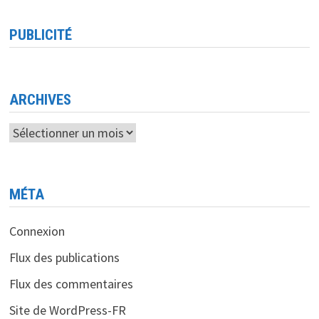
DÉVELOPPEMENT
INDUSTRIEL
L’ALGÉRIE
PUBLICITÉ
DEVRAIT
POUSSER
STELLANTIS
A
OUVRIR
UN
CENTRE
ARCHIVES
DE
DÉVELOPPEMENT
LOGICIEL
Archives
A
ORAN
MÉTA
Connexion
Flux des publications
Flux des commentaires
Site de WordPress-FR