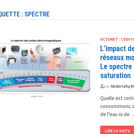
QUETTE :
SPECTRE
ACTUNET
/
L'EDIT
L’impact d
réseaux mo
Le spectre 
saturation
par
Abderrafiq K
Quelle est cet
consommons sans
de l’eau ni de 
L’IMPACT
LIRE LA SUITE
DE