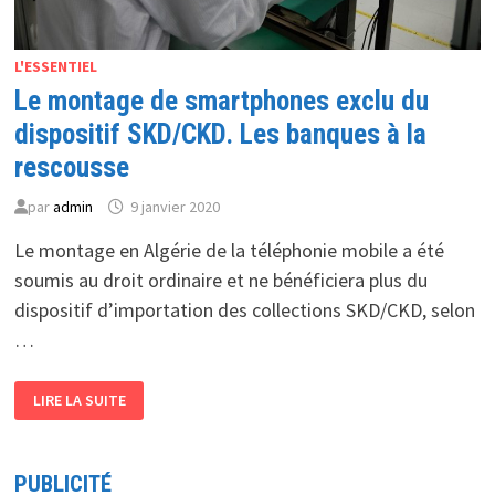
L'ESSENTIEL
Le montage de smartphones exclu du
dispositif SKD/CKD. Les banques à la
rescousse
par
admin
9 janvier 2020
Le montage en Algérie de la téléphonie mobile a été
soumis au droit ordinaire et ne bénéficiera plus du
dispositif d’importation des collections SKD/CKD, selon
…
LE
LIRE LA SUITE
MONTAGE
DE
SMARTPHONES
EXCLU
DU
PUBLICITÉ
DISPOSITIF