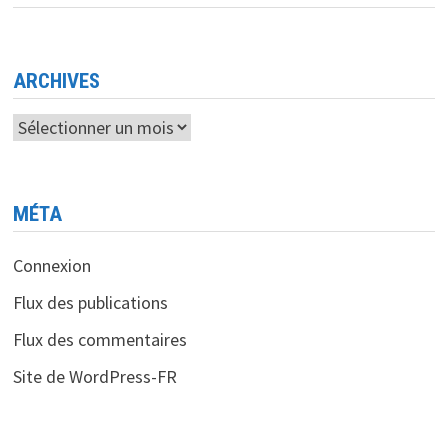
SKD/CKD.
LES
BANQUES
À
LA
RESCOUSSE
ARCHIVES
Archives
MÉTA
Connexion
Flux des publications
Flux des commentaires
Site de WordPress-FR