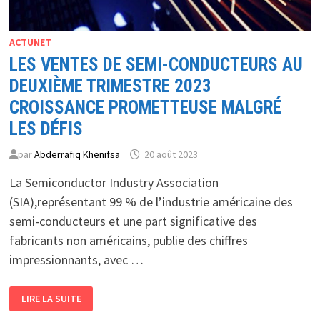
ACTUNET
LES VENTES DE SEMI-CONDUCTEURS AU
DEUXIÈME TRIMESTRE 2023
CROISSANCE PROMETTEUSE MALGRÉ
LES DÉFIS
par
Abderrafiq Khenifsa
20 août 2023
La Semiconductor Industry Association
(SIA),représentant 99 % de l’industrie américaine des
semi-conducteurs et une part significative des
fabricants non américains, publie des chiffres
impressionnants, avec …
LES
LIRE LA SUITE
VENTES
DE