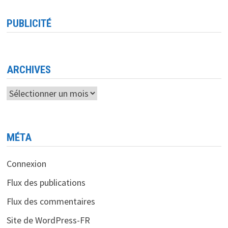
SEMI-
CONDUCTEURS
AU
PUBLICITÉ
DEUXIÈME
TRIMESTRE
2023
CROISSANCE
PROMETTEUSE
MALGRÉ
LES
ARCHIVES
DÉFIS
Archives
MÉTA
Connexion
Flux des publications
Flux des commentaires
Site de WordPress-FR