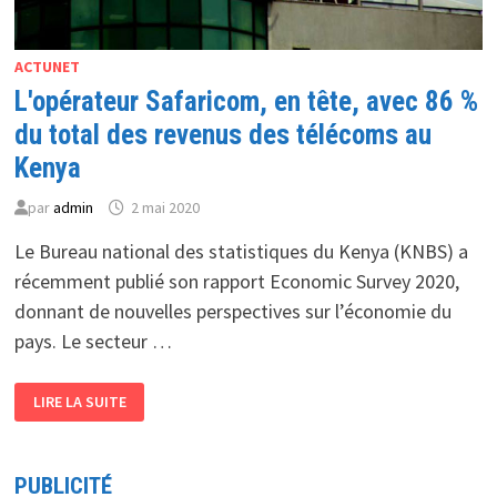
ACTUNET
L'opérateur Safaricom, en tête, avec 86 %
du total des revenus des télécoms au
Kenya
par
admin
2 mai 2020
Le Bureau national des statistiques du Kenya (KNBS) a
récemment publié son rapport Economic Survey 2020,
donnant de nouvelles perspectives sur l’économie du
pays. Le secteur …
L'OPÉRATEUR
LIRE LA SUITE
SAFARICOM,
EN
TÊTE,
AVEC
86 %
PUBLICITÉ
DU