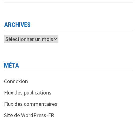
TOTAL
DES
REVENUS
DES
TÉLÉCOMS
AU
ARCHIVES
KENYA
Archives
MÉTA
Connexion
Flux des publications
Flux des commentaires
Site de WordPress-FR