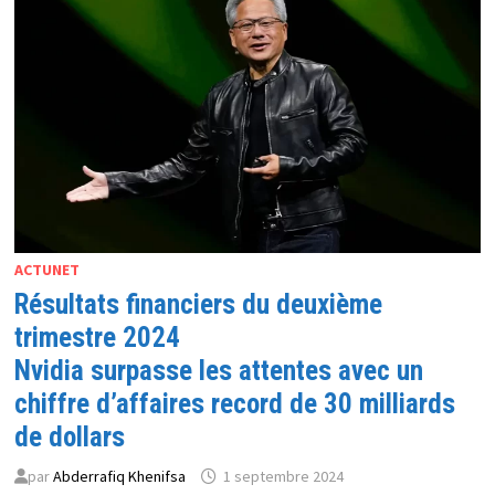
MAIS
S’INQUIÈTE
DE
L’IMPACT
DES
TARIFS
DOUANIERS
ACTUNET
Résultats financiers du deuxième
trimestre 2024
Nvidia surpasse les attentes avec un
chiffre d’affaires record de 30 milliards
de dollars
par
Abderrafiq Khenifsa
1 septembre 2024