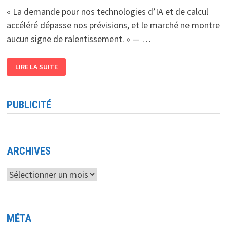
« La demande pour nos technologies d’IA et de calcul
accéléré dépasse nos prévisions, et le marché ne montre
aucun signe de ralentissement. » — …
RÉSULTATS
LIRE LA SUITE
FINANCIERS
DU
DEUXIÈME
TRIMESTRE
2024
PUBLICITÉ
NVIDIA
SURPASSE
LES
ATTENTES
AVEC
UN
CHIFFRE
ARCHIVES
D’AFFAIRES
RECORD
DE
Archives
30
MILLIARDS
DE
DOLLARS
MÉTA