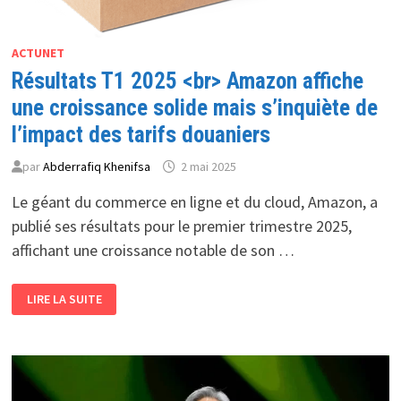
ACTUNET
Résultats T1 2025 <br> Amazon affiche
une croissance solide mais s’inquiète de
l’impact des tarifs douaniers
par
Abderrafiq Khenifsa
2 mai 2025
Le géant du commerce en ligne et du cloud, Amazon, a
publié ses résultats pour le premier trimestre 2025,
affichant une croissance notable de son …
RÉSULTATS
LIRE LA SUITE
T1
2025
<BR>
AMAZON
AFFICHE
UNE
CROISSANCE
SOLIDE