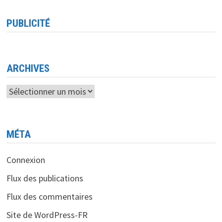
MOBILITÉ
PUBLIÉ
PAR
PUBLICITÉ
ERICSSON-
JUIN
2023
D’ICI
2028,
LA
5G
ARCHIVES
DEVRAIT
REPRÉSENTER
80%
Archives
DES
CONNEXIONS
PAR
ACCÈS
FIXE
SANS
MÉTA
FIL.
Connexion
Flux des publications
Flux des commentaires
Site de WordPress-FR