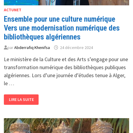
ACTUNET
Ensemble pour une culture numérique
Vers une modernisation numérique des
bibliothèques algériennes
par
Abderrafiq Khenifsa
24 décembre 2024
Le ministère de la Culture et des Arts s’engage pour une
transformation numérique des bibliothèques publiques
algériennes. Lors d’une journée d’études tenue à Alger,
le …
ENSEMBLE
LIRE LA SUITE
POUR
UNE
CULTURE
NUMÉRIQUE
VERS
UNE
MODERNISATION
NUMÉRIQUE