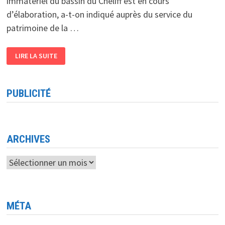
immatériel du bassin du Cheliff est en cours
d’élaboration, a-t-on indiqué auprès du service du
patrimoine de la …
BASSIN
LIRE LA SUITE
DU
CHELIFF
:
UNE
BANQUE
PUBLICITÉ
DE
DONNÉES
DU
PATRIMOINE
IMMATÉRIEL
EN
COURS
ARCHIVES
D’ÉLABORATION
Archives
MÉTA