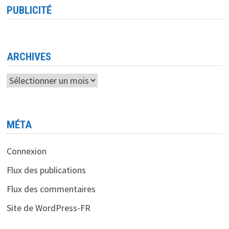
NATIONALE
PUBLICITÉ
POUR
LE
DÉVELOPPEMENT
DE
LA
NUMÉRISATION:
L’ANDN
ARCHIVES
ENTRERA
EN
SERVICE
Archives
D’ICI
LA
FIN
D’ANNÉE
MÉTA
Connexion
Flux des publications
Flux des commentaires
Site de WordPress-FR