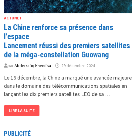
ACTUNET
La Chine renforce sa présence dans
l’espace
Lancement réussi des premiers satellites
de la méga-constellation Guowang
par
Abderrafiq Khenifsa
29 décembre 2024
Le 16 décembre, la Chine a marqué une avancée majeure
dans le domaine des télécommunications spatiales en
lançant les dix premiers satellites LEO de sa …
LA
LIRE LA SUITE
CHINE
RENFORCE
SA
PRÉSENCE
DANS
PUBLICITÉ
L’ESPACE