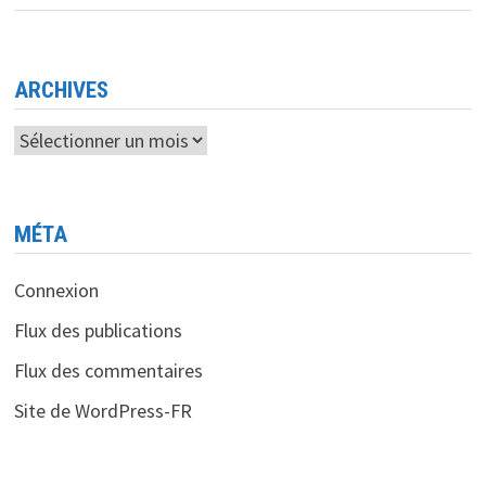
LANCEMENT
RÉUSSI
DES
PREMIERS
SATELLITES
DE
ARCHIVES
LA
MÉGA-
CONSTELLATION
Archives
GUOWANG
MÉTA
Connexion
Flux des publications
Flux des commentaires
Site de WordPress-FR