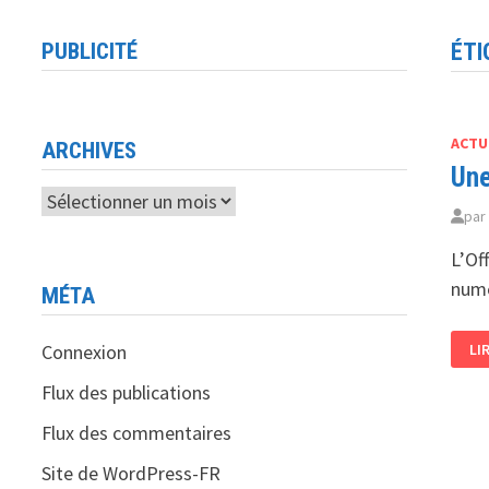
PUBLICITÉ
ÉTI
ACTU
ARCHIVES
Une
Archives
pa
L’Of
numé
MÉTA
UN
Connexion
LI
PL
NU
DÉ
Flux des publications
AU
SE
Flux des commentaires
LA
EN
AL
Site de WordPress-FR