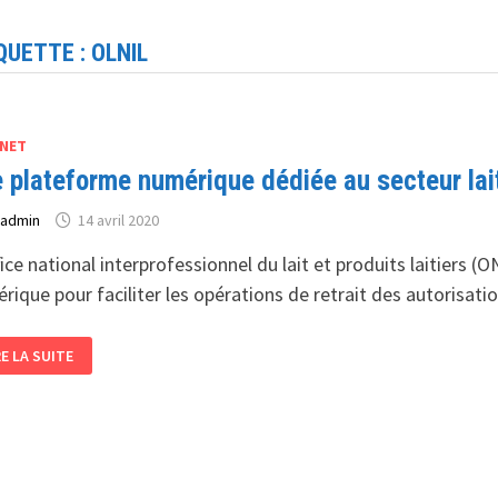
QUETTE :
OLNIL
NET
 plateforme numérique dédiée au secteur lait
r
admin
14 avril 2020
fice national interprofessionnel du lait et produits laitiers 
rique pour faciliter les opérations de retrait des autorisati
E
RE LA SUITE
ATEFORME
MÉRIQUE
DIÉE
CTEUR
ITIER
GÉRIE