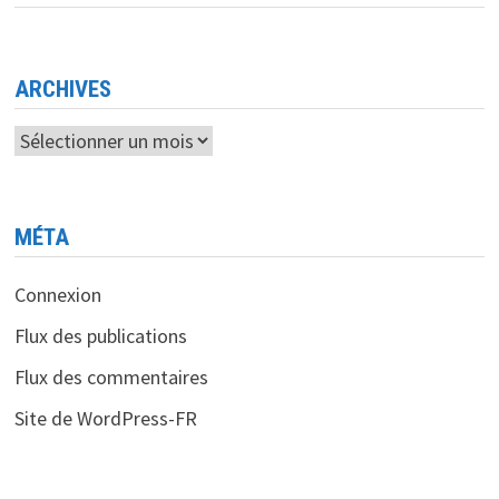
AUGMENTER
LA
PRODUCTION
DE
PANNEAUX
OLED
ARCHIVES
Archives
MÉTA
Connexion
Flux des publications
Flux des commentaires
Site de WordPress-FR