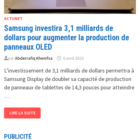
ACTUNET
Samsung investira 3,1 milliards de
dollars pour augmenter la production de
panneaux OLED
par
Abderrafiq Khenifsa
6 avril 2023
L’investissement de 3,1 milliards de dollars permettra à
Samsung Display de doubler sa capacité de production
de panneaux de tablettes de 14,3 pouces pour atteindre
…
SAMSUNG
LIRE LA SUITE
INVESTIRA
3,1
MILLIARDS
DE
DOLLARS
PUBLICITÉ
POUR