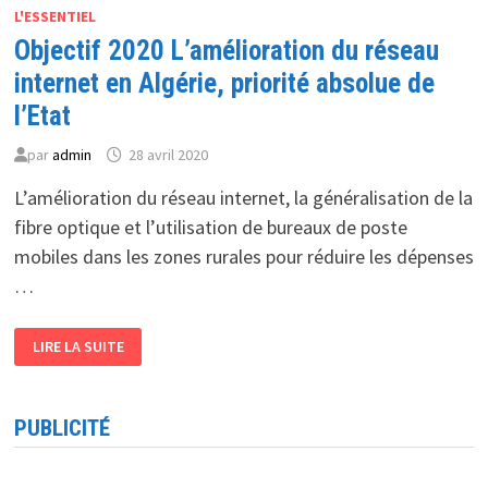
L'ESSENTIEL
Objectif 2020 L’amélioration du réseau
internet en Algérie, priorité absolue de
l’Etat
par
admin
28 avril 2020
L’amélioration du réseau internet, la généralisation de la
fibre optique et l’utilisation de bureaux de poste
mobiles dans les zones rurales pour réduire les dépenses
…
OBJECTIF
LIRE LA SUITE
2020
L’AMÉLIORATION
DU
RÉSEAU
INTERNET
PUBLICITÉ
EN
ALGÉRIE,
PRIORITÉ
ABSOLUE