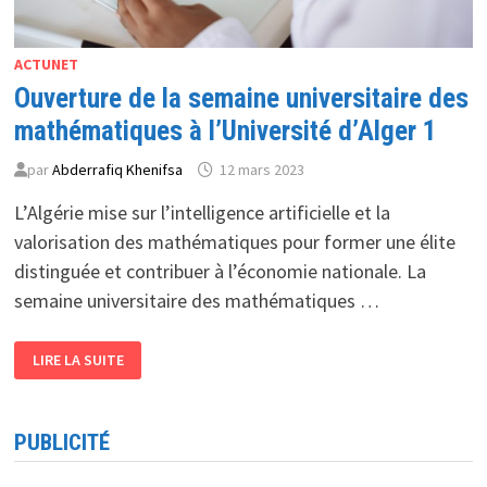
ACTUNET
Ouverture de la semaine universitaire des
mathématiques à l’Université d’Alger 1
par
Abderrafiq Khenifsa
12 mars 2023
L’Algérie mise sur l’intelligence artificielle et la
valorisation des mathématiques pour former une élite
distinguée et contribuer à l’économie nationale. La
semaine universitaire des mathématiques …
OUVERTURE
LIRE LA SUITE
DE
LA
SEMAINE
UNIVERSITAIRE
DES
PUBLICITÉ
MATHÉMATIQUES
À
L’UNIVERSITÉ