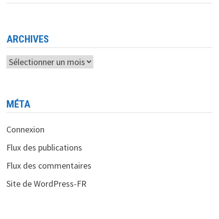
À
METTRE
SUR
LE
MARCHÉ
DES
ARCHIVES
CHIFFRES
Archives
MÉTA
Connexion
Flux des publications
Flux des commentaires
Site de WordPress-FR