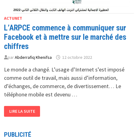
ACTUNET
L’ARPCE commence à communiquer sur
Facebook et à mettre sur le marché des
chiffres
par
Abderrafiq Khenifsa
12 octobre 2022
Le monde a changé. L’usage d’Internet s’est imposé
comme outil de travail, mais aussi d’information,
d’échanges, de commerce, de divertissement… Le
téléphone mobile est devenu …
L’ARPCE
LIRE LA SUITE
COMMENCE
À
COMMUNIQUER
SUR
FACEBOOK
PUBLICITÉ
ET