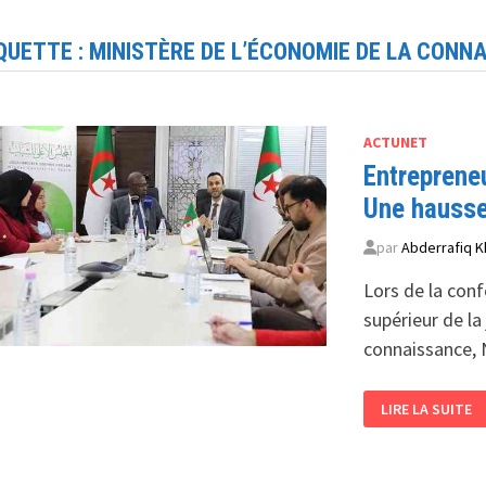
QUETTE :
MINISTÈRE DE L’ÉCONOMIE DE LA CONN
ACTUNET
Entrepreneu
Une hausse
par
Abderrafiq K
Lors de la conf
supérieur de la
connaissance,
ENTREPRENEUR
LIRE LA SUITE
ÉTUDIANT
EN
ALGÉRIE
UNE
HAUSSE