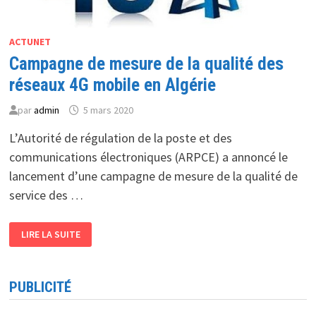
ACTUNET
Campagne de mesure de la qualité des
réseaux 4G mobile en Algérie
par
admin
5 mars 2020
L’Autorité de régulation de la poste et des
communications électroniques (ARPCE) a annoncé le
lancement d’une campagne de mesure de la qualité de
service des …
CAMPAGNE
LIRE LA SUITE
DE
MESURE
DE
LA
QUALITÉ
PUBLICITÉ
DES
RÉSEAUX
4G