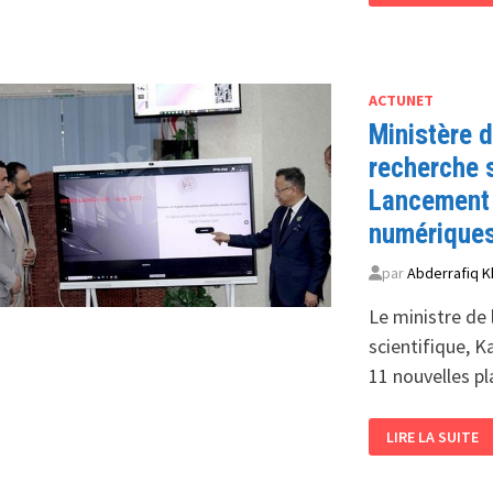
L’ENSEIGNEMEN
SUPÉRIEUR
ET
DE
LA
RECHERCHE
ACTUNET
SCIENTIFIQUE
ET
Ministère d
ENTREPRENARI
LANCEMENT
recherche s
DE
84
MAISONS
Lancement 
DE
L’ENTREPRENEU
numérique
EN
MILIEU
UNIVERSITAIRE
par
Abderrafiq K
Le ministre de
scientifique, K
11 nouvelles 
MINISTÈRE
LIRE LA SUITE
DE
L’ENSEIGNEMEN
SUPÉRIEUR
ET