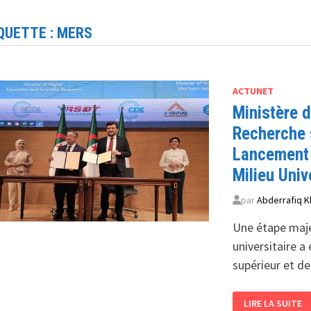
QUETTE :
MERS
ACTUNET
Ministère d
Recherche s
Lancement 
Milieu Univ
par
Abderrafiq K
Une étape maje
universitaire a
supérieur et d
MINISTÈRE
LIRE LA SUITE
DE