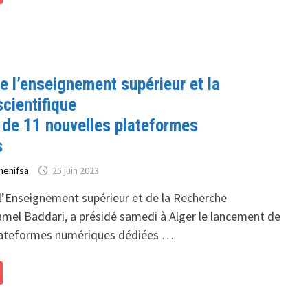
T
e l’enseignement supérieur et la
AT
cientifique
de 11 nouvelles plateformes
RIAT
s
henifsa
25 juin 2023
 l’Enseignement supérieur et de la Recherche
amel Baddari, a présidé samedi à Alger le lancement de
plateformes numériques dédiées …
T