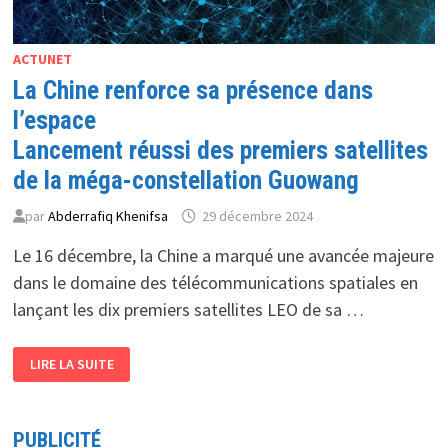
ACTUNET
La Chine renforce sa présence dans
l’espace
Lancement réussi des premiers satellites
de la méga-constellation Guowang
par
Abderrafiq Khenifsa
29 décembre 2024
Le 16 décembre, la Chine a marqué une avancée majeure
dans le domaine des télécommunications spatiales en
lançant les dix premiers satellites LEO de sa …
LA
LIRE LA SUITE
CHINE
RENFORCE
SA
PRÉSENCE
DANS
PUBLICITÉ
L’ESPACE