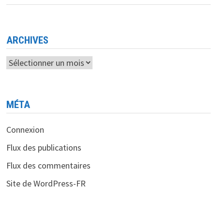
LANCEMENT
RÉUSSI
DES
PREMIERS
SATELLITES
DE
ARCHIVES
LA
MÉGA-
CONSTELLATION
Archives
GUOWANG
MÉTA
Connexion
Flux des publications
Flux des commentaires
Site de WordPress-FR