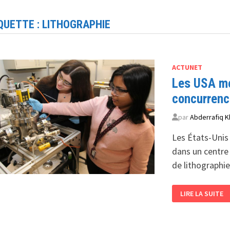
QUETTE :
LITHOGRAPHIE
ACTUNET
Les USA met
concurren
par
Abderrafiq K
Les États-Unis 
dans un centre
de lithographie
LES
LIRE LA SUITE
USA
METTENT
1
MILLIARD
DE