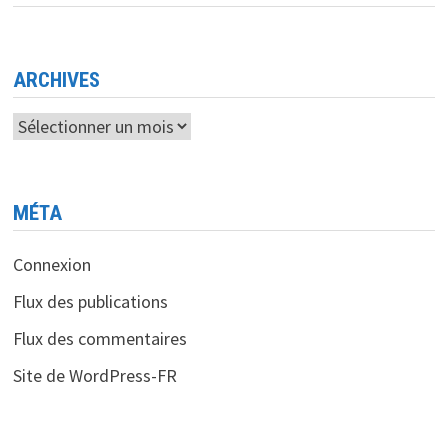
DÉFIS
DE
LA
MOBILITÉ
EN
ALGÉRIE
ARCHIVES
Archives
MÉTA
Connexion
Flux des publications
Flux des commentaires
Site de WordPress-FR