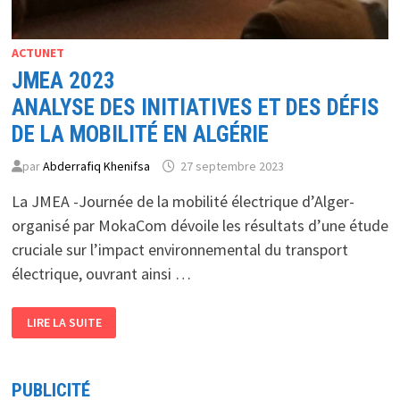
ACTUNET
JMEA 2023
ANALYSE DES INITIATIVES ET DES DÉFIS
DE LA MOBILITÉ EN ALGÉRIE
par
Abderrafiq Khenifsa
27 septembre 2023
La JMEA -Journée de la mobilité électrique d’Alger-
organisé par MokaCom dévoile les résultats d’une étude
cruciale sur l’impact environnemental du transport
électrique, ouvrant ainsi …
JMEA
LIRE LA SUITE
2023
ANALYSE
DES
INITIATIVES
ET
PUBLICITÉ
DES