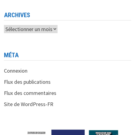
D
´OUVERTURE
DES
JEUX
ARCHIVES
Archives
MÉTA
Connexion
Flux des publications
Flux des commentaires
Site de WordPress-FR