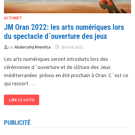
ACTUNET
JM Oran 2022: les arts numériques lors
du spectacle d´ouverture des jeux
par
Abderrafiq Khenifsa
26 avril 2022
Les arts numériques seront introduits lors des
cérémonies d´ouverture et de clôture des Jeux
méditerranées prévus en été prochain à Oran. C´est ce
qui ressort …
JM
LIRE LA SUITE
ORAN
2022:
LES
ARTS
NUMÉRIQUES
PUBLICITÉ
LORS
DU
SPECTACLE