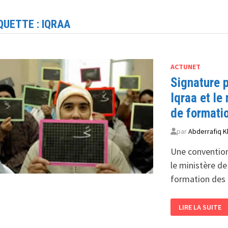
QUETTE :
IQRAA
ACTUNET
Signature p
Iqraa et le
de formati
par
Abderrafiq K
Une convention
le ministère de
formation des 
SIGNATURE
LIRE LA SUITE
PROCHAINE
D’UN
ACCORD