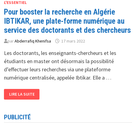
L'ESSENTIEL
Pour booster la recherche en Algérie
IBTIKAR, une plate-forme numérique au
service des doctorants et des chercheurs
par
Abderrafiq Khenifsa
17 mars 2022
Les doctorants, les enseignants-chercheurs et les
étudiants en master ont désormais la possibilité
d’effectuer leurs recherches via une plateforme
numérique centralisée, appelée Ibtikar. Elle a …
POUR
LIRE LA SUITE
BOOSTER
LA
RECHERCHE
EN
ALGÉRIE
PUBLICITÉ
IBTIKAR,
UNE
PLATE-
FORME
NUMÉRIQUE