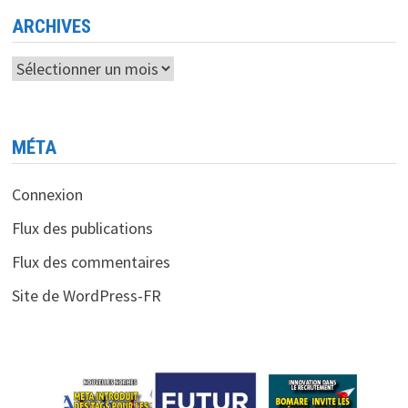
AU
SERVICE
ARCHIVES
DES
DOCTORANTS
ET
Archives
DES
CHERCHEURS
MÉTA
Connexion
Flux des publications
Flux des commentaires
Site de WordPress-FR