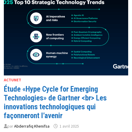
LES
ROBOTS
MILITAIRES
AMÉRICAINS
DE
PAROLE
ACTUNET
Étude «Hype Cycle for Emerging
Technologies» de Gartner <br> Les
innovations technologiques qui
façonneront l’avenir
par
Abderrafiq Khenifsa
1 avril 2025