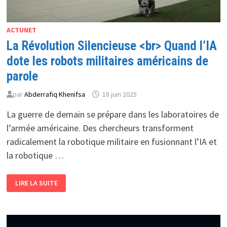
ACTUNET
La Révolution Silencieuse <br> Quand l’IA
dote les robots militaires américains de
parole
par
Abderrafiq Khenifsa
18 juin 2025
La guerre de demain se prépare dans les laboratoires de
l’armée américaine. Des chercheurs transforment
radicalement la robotique militaire en fusionnant l’IA et
la robotique …
LA
LIRE LA SUITE
RÉVOLUTION
SILENCIEUSE
<BR>
QUAND
L’IA
DOTE