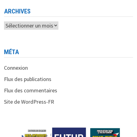
L’AI
<BR>
OPENAI
ARCHIVES
DÉVOILE
GPT-
4.5,
Archives
PLUS
RAPIDE
ET
PERFORMANT
MÉTA
Connexion
Flux des publications
Flux des commentaires
Site de WordPress-FR