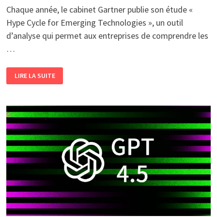
Chaque année, le cabinet Gartner publie son étude «
Hype Cycle for Emerging Technologies », un outil
d’analyse qui permet aux entreprises de comprendre les
…
ÉTUDE
LIRE LA SUITE
«HYPE
CYCLE
FOR
EMERGING
TECHNOLOGIES»
DE
GARTNER
<BR>
LES
INNOVATIONS
TECHNOLOGIQUES
QUI
FAÇONNERONT
L’AVENIR