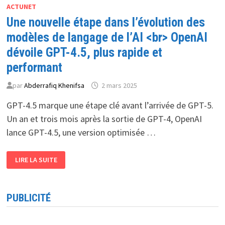
ACTUNET
Une nouvelle étape dans l’évolution des
modèles de langage de l’AI <br> OpenAI
dévoile GPT-4.5, plus rapide et
performant
par
Abderrafiq Khenifsa
2 mars 2025
GPT-4.5 marque une étape clé avant l’arrivée de GPT-5.
Un an et trois mois après la sortie de GPT-4, OpenAI
lance GPT-4.5, une version optimisée …
UNE
LIRE LA SUITE
NOUVELLE
ÉTAPE
DANS
L’ÉVOLUTION
DES
PUBLICITÉ
MODÈLES
DE
LANGAGE
DE