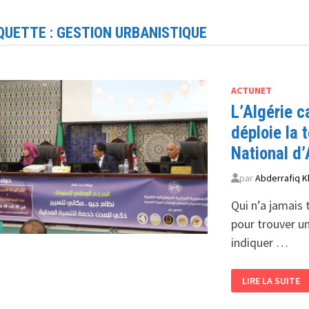
QUETTE :
GESTION URBANISTIQUE
ACTUNET
L’Algérie 
déploie la 
National d
par
Abderrafiq K
Qui n’a jamais 
pour trouver un
indiquer …
L’ALGÉRIE
LIRE LA SUITE
CARTOGRAPHIE
SON
AVENIR