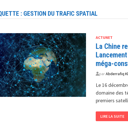
QUETTE :
GESTION DU TRAFIC SPATIAL
ACTUNET
La Chine r
Lancement r
méga-const
par
Abderrafiq K
Le 16 décembre
domaine des té
premiers satel
LA
LIRE LA SUITE
CHINE
RENFORCE
SA