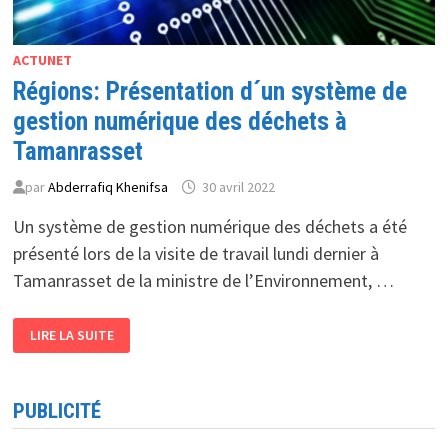
ACTUNET
Régions: Présentation d´un système de
gestion numérique des déchets à
Tamanrasset
par
Abderrafiq Khenifsa
30 avril 2022
Un système de gestion numérique des déchets a été
présenté lors de la visite de travail lundi dernier à
Tamanrasset de la ministre de l’Environnement, …
RÉGIONS:
LIRE LA SUITE
PRÉSENTATION
D
´UN
SYSTÈME
DE
PUBLICITÉ
GESTION
NUMÉRIQUE
DES