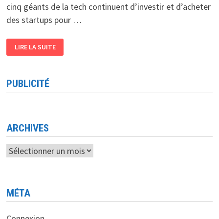
cinq géants de la tech continuent d’investir et d’acheter
des startups pour …
GOOGLE,
LIRE LA SUITE
APPLE
ET
LES
AUTRES,
TOUJOURS
PUBLICITÉ
À
LA
CONQUÊTE
DE
L’INTELLIGENCE
ARTIFICIELLE
ARCHIVES
Archives
MÉTA
Connexion