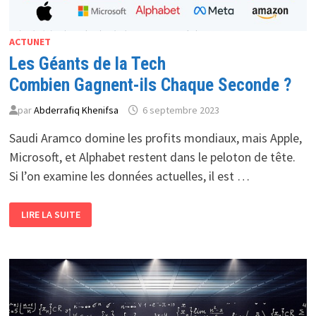
ACTUNET
Les Géants de la Tech
Combien Gagnent-ils Chaque Seconde ?
par
Abderrafiq Khenifsa
6 septembre 2023
Saudi Aramco domine les profits mondiaux, mais Apple,
Microsoft, et Alphabet restent dans le peloton de tête.
Si l’on examine les données actuelles, il est …
LES
LIRE LA SUITE
GÉANTS
DE
LA
TECH
COMBIEN
GAGNENT-
ILS
CHAQUE
SECONDE
?