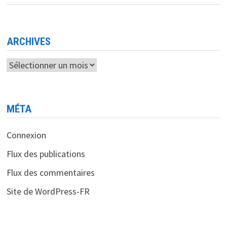
40
%
DE
PROJETS
INNOVANTS
EN
ARCHIVES
2024
Archives
MÉTA
Connexion
Flux des publications
Flux des commentaires
Site de WordPress-FR