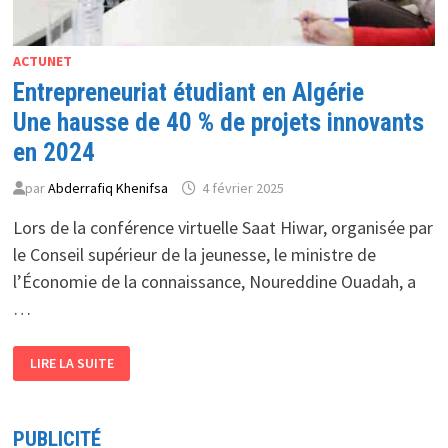
ACTUNET
Entrepreneuriat étudiant en Algérie
Une hausse de 40 % de projets innovants
en 2024
par
Abderrafiq Khenifsa
4 février 2025
Lors de la conférence virtuelle Saat Hiwar, organisée par
le Conseil supérieur de la jeunesse, le ministre de
l’Économie de la connaissance, Noureddine Ouadah, a
…
ENTREPRENEURIAT
LIRE LA SUITE
ÉTUDIANT
EN
ALGÉRIE
UNE
HAUSSE
PUBLICITÉ
DE