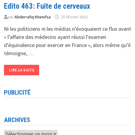
Edito 463: Fuite de cerveaux
par
Abderrafiq Khenifsa
25 février 2022
Ni les politiciens ni les médias n’évoquaient ce flux avant
« l’affaire des médecins ayant réussi l’examen
d’équivalence pour exercer en France », alors même qu’il
témoigne, …
EDITO
LIRE LA SUITE
463:
FUITE
DE
CERVEAUX
PUBLICITÉ
ARCHIVES
Archives