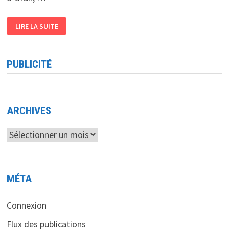
LES
LIRE LA SUITE
SYSTÈMES
EMBARQUÉS
ET
DISTRIBUÉS
EDIS’2020
PUBLICITÉ
EN
DÉBAT
LE
12
AVRIL
À
ORAN
ARCHIVES
Archives
MÉTA
Connexion
Flux des publications