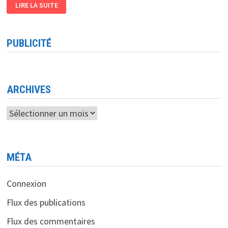
EDITO
LIRE LA SUITE
424:
ECOLOGIE
DIGITALE
PUBLICITÉ
ARCHIVES
Archives
MÉTA
Connexion
Flux des publications
Flux des commentaires