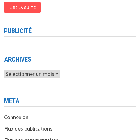
VENTE
LIRE LA SUITE
DE
COURS,
DE
TRAVAUX
DE
PUBLICITÉ
RECHERCHE,
D’EXPOSÉS…
LE
CULTE
DE
LA
FAINÉANTISE
ARCHIVES
!
Archives
MÉTA
Connexion
Flux des publications