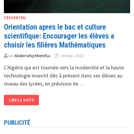
L'ESSENTIEL
Orientation apres le bac et culture
scientifique: Encourager les élèves a
choisir les filières Mathématiques
par
Abderrafiq Khenifsa
24 mars 2022
L’Algérie qui est tournée vers la modernité et la haute
technologie investit dès à présent dans ses élèves au
niveau des lycées, en prévision de …
ORIENTATION
LIRE LA SUITE
APRES
LE
BAC
ET
CULTURE
PUBLICITÉ
SCIENTIFIQUE:
ENCOURAGER
LES