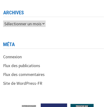
ÉLÈVES
A
CHOISIR
LES
ARCHIVES
FILIÈRES
MATHÉMATIQUES
Archives
MÉTA
Connexion
Flux des publications
Flux des commentaires
Site de WordPress-FR