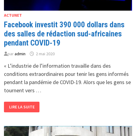
ACTUNET
Facebook investit 390 000 dollars dans
des salles de rédaction sud-africaines
pendant COVID-19
par
admin
2 mai 2020
« L’industrie de l’information travaille dans des
conditions extraordinaires pour tenir les gens informés
pendant la pandémie de COVID-19. Alors que les gens se
tournent vers …
FACEBOOK
LIRE LA SUITE
INVESTIT
390 000 DOLLARS
DANS
DES
SALLES
DE
RÉDACTION