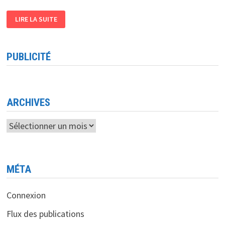
DJEZZY
LIRE LA SUITE
DÉBLOQUE
PLUS
DE
10
MILLIARDS
PUBLICITÉ
DE
CENTIMES
DANS
LE
CADRE
DU
COVID-
ARCHIVES
19
ET
AIDER
Archives
LES
FAMILLES
NÉCESSITEUSES
MÉTA
Connexion
Flux des publications