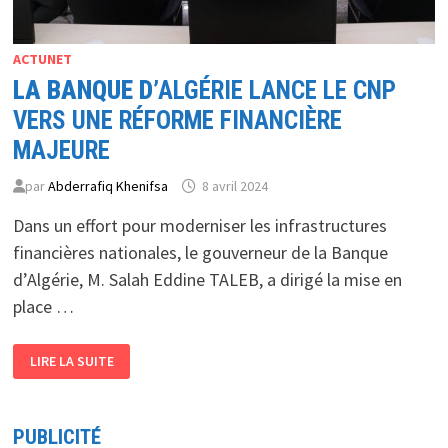
ACTUNET
LA BANQUE D
’ALGÉRIE LANCE LE CNP
VERS UNE RÉFORME FINANCIÈRE
MAJEURE
par
Abderrafiq Khenifsa
8 avril 2024
Dans un effort pour moderniser les infrastructures
financières nationales, le gouverneur de la Banque
d’Algérie, M. Salah Eddine TALEB, a dirigé la mise en
place …
LA
LIRE LA SUITE
BANQUE
D
’ALGÉRIE
LANCE
LE
CNP
PUBLICITÉ
VERS